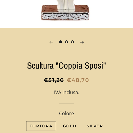
Scultura "Coppia Sposi"
Prezzo
Prezzo
€51,20
€48,70
di
scontato
IVA inclusa.
listino
Colore
TORTORA
GOLD
SILVER