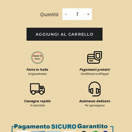
Quantità
−
+
AGGIUNGI AL CARRELLO
Fatto in Italia
Pagamenti protetti
Artigianalmente
Visa/Mastercard/Paypal
Consegna rapida
Assistenza dedicata
In tutta Italia
Per ogni esigenza