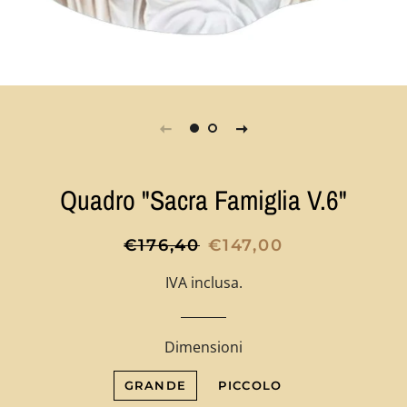
Quadro "Sacra Famiglia V.6"
Prezzo
Prezzo
€176,40
€147,00
di
scontato
IVA inclusa.
listino
Dimensioni
GRANDE
PICCOLO