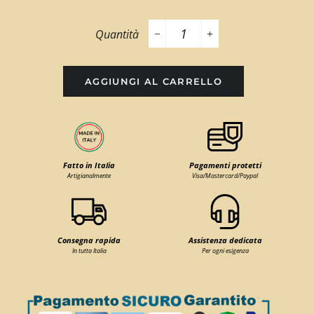
Quantità
−
+
AGGIUNGI AL CARRELLO
Fatto in Italia
Pagamenti protetti
Artigianalmente
Visa/Mastercard/Paypal
Consegna rapida
Assistenza dedicata
In tutta Italia
Per ogni esigenza