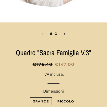
Quadro "Sacra Famiglia V.3"
Prezzo
Prezzo
€176,40
€147,00
di
scontato
IVA inclusa.
listino
Dimensioni
GRANDE
PICCOLO