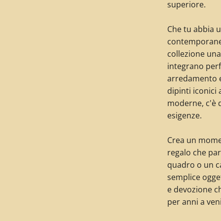
superiore.
Che tu abbia u
contemporaneo
collezione una 
integrano perf
arredamento e 
dipinti iconici
moderne, c'è qu
esigenze.
Crea un momen
regalo che par
quadro o un ca
semplice ogget
e devozione c
per anni a ven