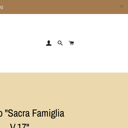
ACCEDI
CERCA
CARRELLO
 "Sacra Famiglia
V.17"