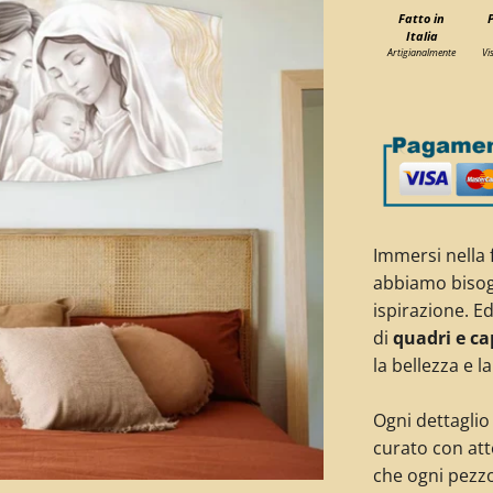
Fatto in
Italia
Artigianalmente
Vi
Immersi nella 
abbiamo bisogn
ispirazione. Ed
di
quadri e ca
la bellezza e la
Ogni dettaglio
curato con at
che ogni pezzo