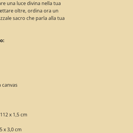
re una luce divina nella tua
ttare oltre, ordina ora un
zale sacro che parla alla tua
o:
a canvas
112 x 1,5 cm
5 x 3,0 cm