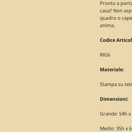
Pronto a porta
casa? Non aspe
quadro o capez
anima.
C
odice Articol
RIG6
Materiale:
Stampa su tel
Dimensioni:
Grande: 54h x 
Medio: 35h x 6