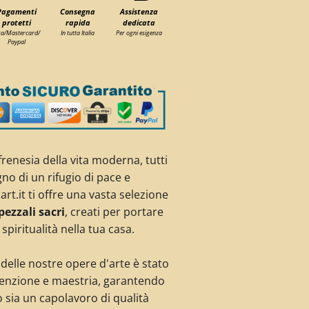
Pagamenti
Consegna
Assistenza
protetti
rapida
dedicata
sa/Mastercard/
In tutta Italia
Per ogni esigenza
Paypal
frenesia della vita moderna, tutti
o di un rifugio di pace e
art.it ti offre una vasta selezione
pezzali sacri
, creati per portare
 spiritualità nella tua casa.
 delle nostre opere d'arte è stato
tenzione e maestria, garantendo
 sia un capolavoro di qualità