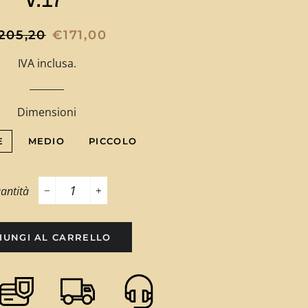
ezzo
Prezzo
205,20
€171,00
scontato
IVA inclusa.
stino
Dimensioni
E
MEDIO
PICCOLO
antità
−
+
IUNGI AL CARRELLO