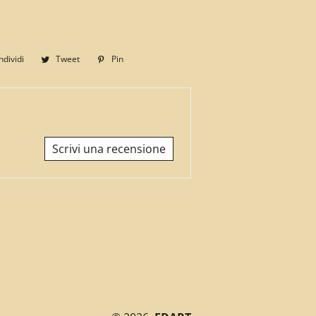
dividi
Condividi
Tweet
Twitta
Pin
Pinna
su
su
su
Facebook
Twitter
Pinterest
Scrivi una recensione