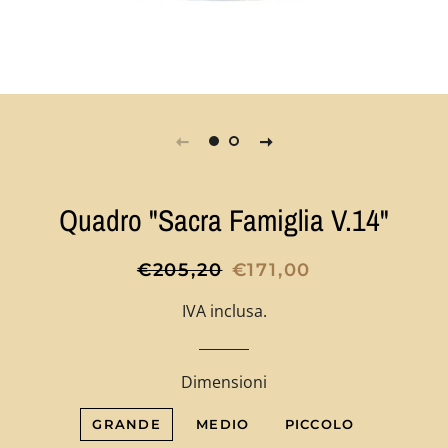
Quadro "Sacra Famiglia V.14"
Prezzo
Prezzo
€205,20
€171,00
di
scontato
IVA inclusa.
listino
Dimensioni
GRANDE
MEDIO
PICCOLO