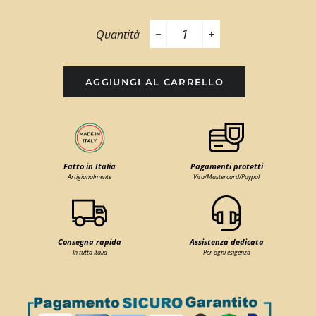
Quantità
−
+
AGGIUNGI AL CARRELLO
Fatto in Italia
Pagamenti protetti
Artigianalmente
Visa/Mastercard/Paypal
Consegna rapida
Assistenza dedicata
In tutta Italia
Per ogni esigenza