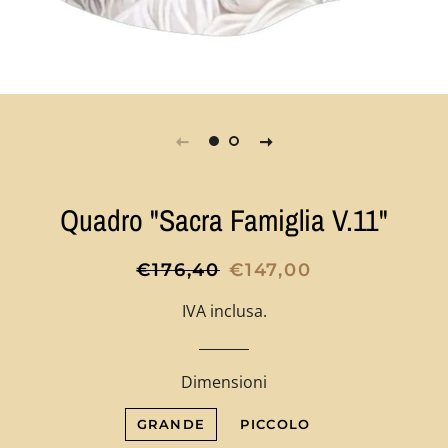
Quadro "Sacra Famiglia V.11"
Prezzo
Prezzo
€176,40
€147,00
di
scontato
IVA inclusa.
listino
Dimensioni
GRANDE
PICCOLO