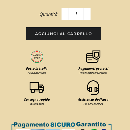
Quantità
−
+
AGGIUNGI AL CARRELLO
Fatto in Italia
Pagamenti protetti
Artigianalmente
Visa/Mastercard/Paypal
Consegna rapida
Assistenza dedicata
In tutta Italia
Per ogni esigenza