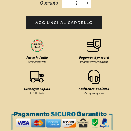
Quantità
−
+
AGGIUNGI AL CARRELLO
Fatto in Italia
Pagamenti protetti
Artigianalmente
Visa/Mastercard/Paypal
Consegna rapida
Assistenza dedicata
In tutta Italia
Per ogni esigenza