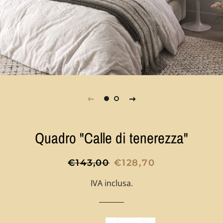
Quadro "Calle di tenerezza"
Prezzo
Prezzo
€143,00
€128,70
di
scontato
IVA inclusa.
listino