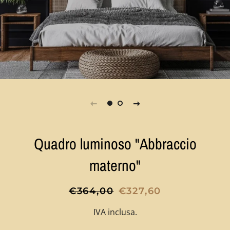
Quadro luminoso "Abbraccio
materno"
Prezzo
Prezzo
€364,00
€327,60
di
scontato
IVA inclusa.
listino