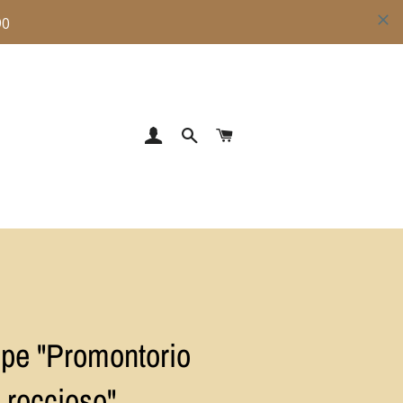
ACCEDI
CERCA
CARRELLO
pe "Promontorio
roccioso"