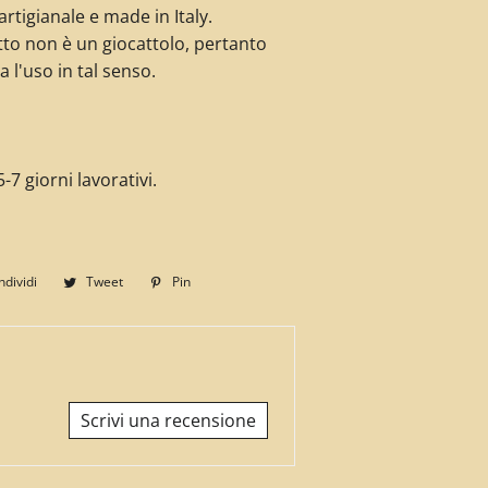
rtigianale e made in Italy.
to non è un giocattolo, pertanto
a l'uso in tal senso.
-7 giorni lavorativi.
dividi
Condividi
Tweet
Twitta
Pin
Pinna
su
su
su
Facebook
Twitter
Pinterest
Scrivi una recensione