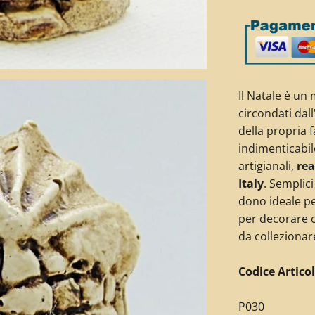
I
l Natale è un
circondati dal
della propria 
indimenticabil
artigianali,
rea
Italy
. Semplici
dono ideale pe
per decorare c
da collezionar
Codice Articol
P030