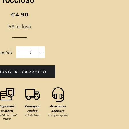
Prezzo
Prezzo
€4,90
di
scontato
IVA inclusa.
listino
antità
−
+
IUNGI AL CARRELLO
Pagamenti
Consegna
Assistenza
protetti
rapida
dedicata
sa/Mastercard/
In tutta Italia
Per ogni esigenza
Paypal