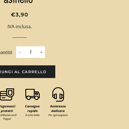
Prezzo
Prezzo
€3,90
di
scontato
IVA inclusa.
listino
antità
−
+
IUNGI AL CARRELLO
Pagamenti
Consegna
Assistenza
protetti
rapida
dedicata
sa/Mastercard/
In tutta Italia
Per ogni esigenza
Paypal