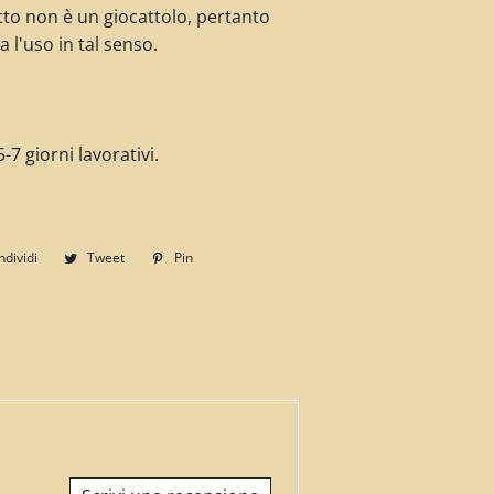
to non è un giocattolo, pertanto
a l'uso in tal senso.
-7 giorni lavorativi.
dividi
Condividi
Tweet
Twitta
Pin
Pinna
su
su
su
Facebook
Twitter
Pinterest