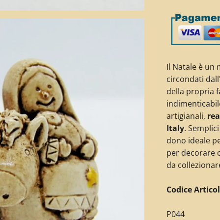
Il Natale è un
circondati dal
della propria 
indimenticabil
artigianali,
rea
Italy
. Semplici
dono ideale pe
per decorare c
da collezionar
Codice Articol
P044