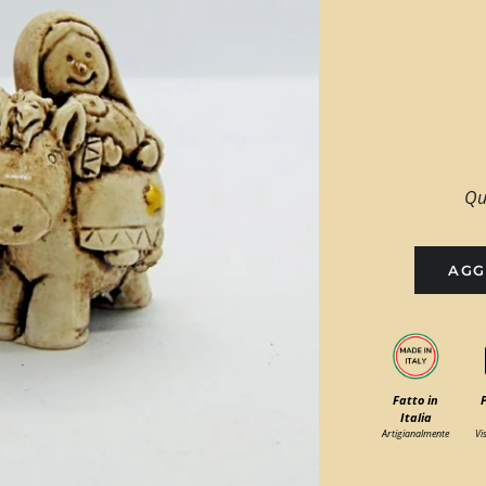
Qu
AGG
Fatto in
Italia
Artigianalmente
Vi