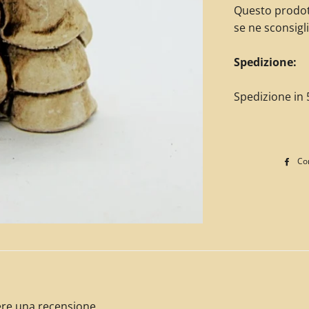
Questo prodot
se ne sconsigli
Spedizione:
Spedizione in 5
Con
ivere una recensione