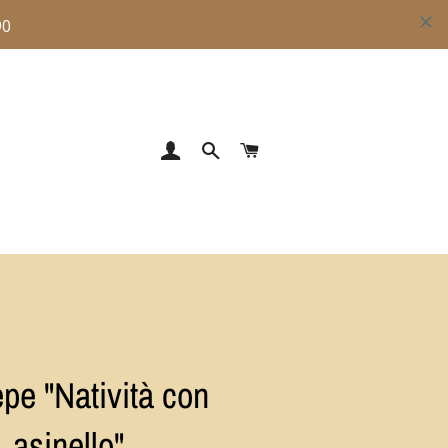
ACCEDI
CERCA
CARRELLO
pe "Natività con
asinello"