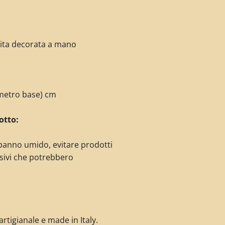
uita decorata
a mano
ametro base) cm
otto:
panno umido, evitare prodotti
sivi che potrebbero
rtigianale e made in Italy.