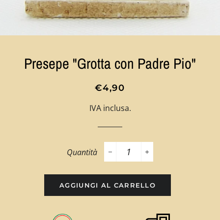
Presepe "Grotta con Padre Pio"
Prezzo
Prezzo
€4,90
di
scontato
IVA inclusa.
listino
Quantità
−
+
AGGIUNGI AL CARRELLO