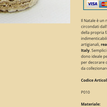
Il Natale è un
circondati dal
della propria 
indimenticabil
artigianali,
rea
Italy
. Semplici
dono ideale pe
per decorare c
da collezionar
Codice Articol
P010
Materiale: