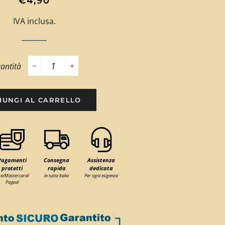
€4,90
di
scontato
IVA inclusa.
listino
antità
−
+
IUNGI AL CARRELLO
Pagamenti
Consegna
Assistenza
protetti
rapida
dedicata
sa/Mastercard/
In tutta Italia
Per ogni esigenza
Paypal