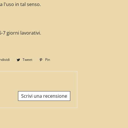
a l'uso in tal senso.
-7 giorni lavorativi.
dividi
Condividi
Tweet
Twitta
Pin
Pinna
su
su
su
Facebook
Twitter
Pinterest
Scrivi una recensione