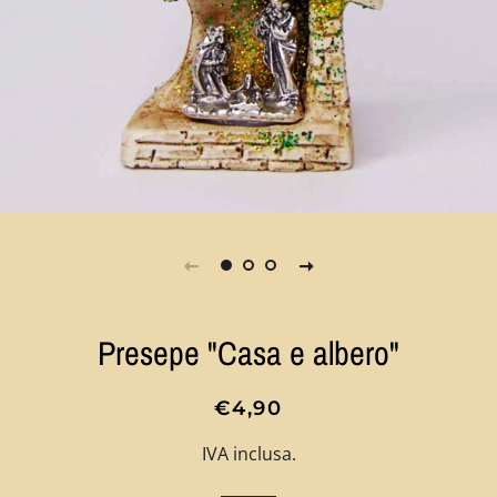
Presepe "Casa e albero"
Prezzo
Prezzo
€4,90
di
scontato
IVA inclusa.
listino