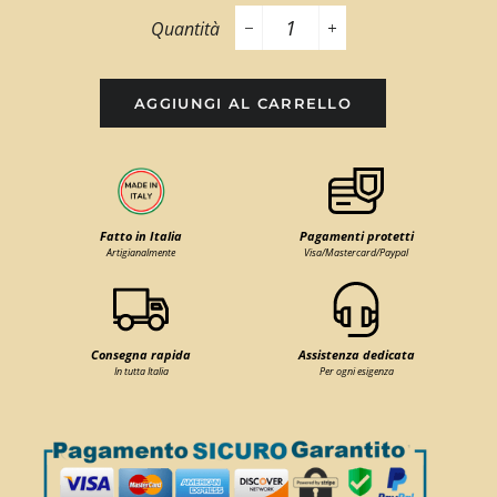
Quantità
−
+
AGGIUNGI AL CARRELLO
Fatto in Italia
Pagamenti protetti
Artigianalmente
Visa/Mastercard/Paypal
Consegna rapida
Assistenza dedicata
In tutta Italia
Per ogni esigenza