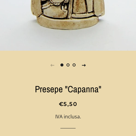
Presepe "Capanna"
Prezzo
Prezzo
€5,50
di
scontato
IVA inclusa.
listino