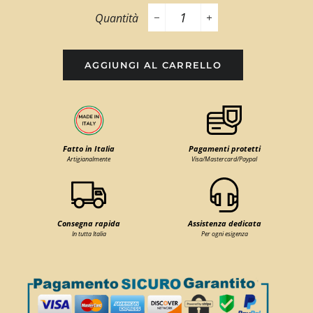
Quantità
−
+
AGGIUNGI AL CARRELLO
Fatto in Italia
Pagamenti protetti
Artigianalmente
Visa/Mastercard/Paypal
Consegna rapida
Assistenza dedicata
In tutta Italia
Per ogni esigenza