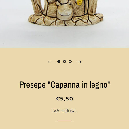
Presepe "Capanna in legno"
Prezzo
Prezzo
€5,50
di
scontato
IVA inclusa.
listino