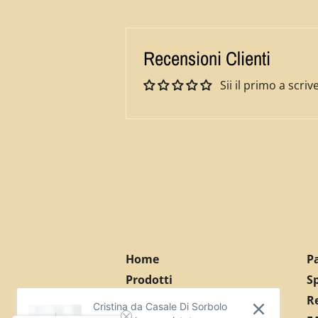
Recensioni Clienti
Sii il primo a scr
Home
Pa
Prodotti
S
Chi Siamo
Re
Cristina da Casale Di Sorbolo