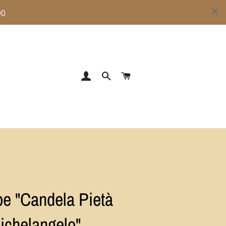
ACCEDI
CERCA
CARRELLO
e "Candela Pietà
ichelangelo"