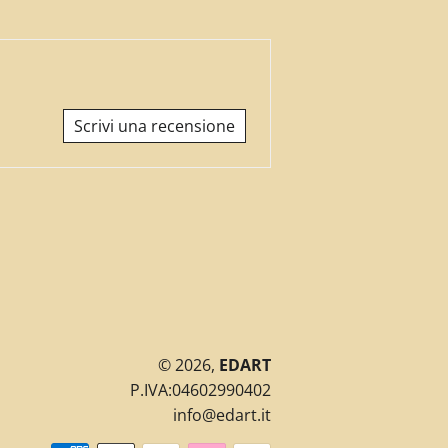
Scrivi una recensione
© 2026,
EDART
P.IVA:04602990402
info@edart.it