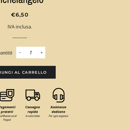
Prezzo
Prezzo
€6,50
di
scontato
IVA inclusa.
listino
antità
−
+
IUNGI AL CARRELLO
Pagamenti
Consegna
Assistenza
protetti
rapida
dedicata
sa/Mastercard/
In tutta Italia
Per ogni esigenza
Paypal