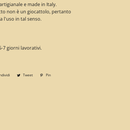
rtigianale e made in Italy.
to non è un giocattolo, pertanto
a l'uso in tal senso.
-7 giorni lavorativi.
dividi
Condividi
Tweet
Twitta
Pin
Pinna
su
su
su
Facebook
Twitter
Pinterest