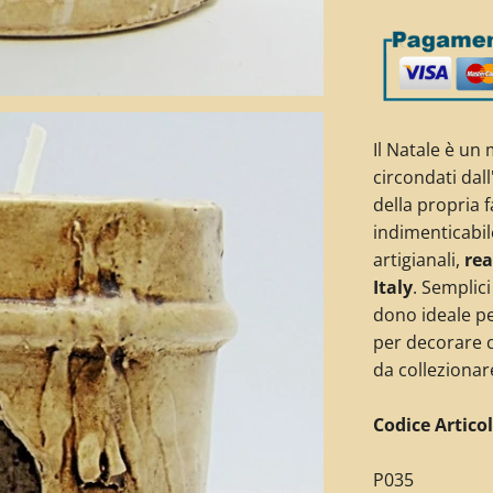
Il Natale è un
circondati dal
della propria 
indimenticabil
artigianali,
rea
Italy
. Semplici
dono ideale pe
per decorare c
da collezionar
Codice Articol
P035