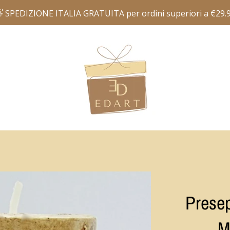
Presep
M