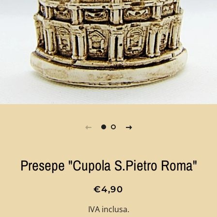
Presepe "Cupola S.Pietro Roma"
Prezzo
Prezzo
€4,90
di
scontato
IVA inclusa.
listino