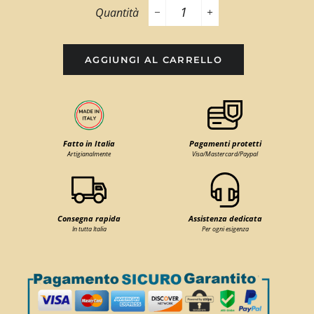
Quantità
−
+
AGGIUNGI AL CARRELLO
Fatto in Italia
Pagamenti protetti
Artigianalmente
Visa/Mastercard/Paypal
Consegna rapida
Assistenza dedicata
In tutta Italia
Per ogni esigenza