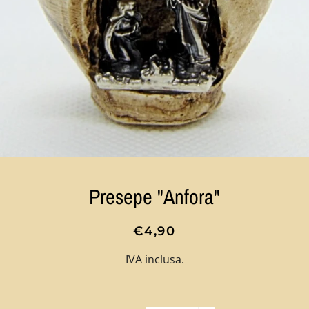
Presepe "Anfora"
Prezzo
Prezzo
€4,90
di
scontato
IVA inclusa.
listino