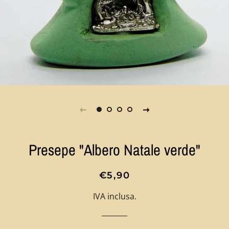
Presepe "Albero Natale verde"
Prezzo
Prezzo
€5,90
di
scontato
IVA inclusa.
listino