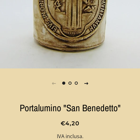
Portalumino "San Benedetto"
Prezzo
Prezzo
€4,20
di
scontato
IVA inclusa.
listino