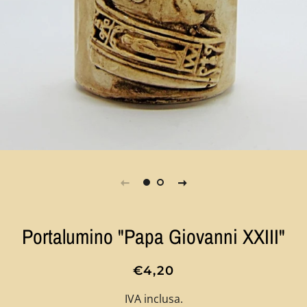
Portalumino "Papa Giovanni XXIII"
Prezzo
Prezzo
€4,20
di
scontato
IVA inclusa.
listino