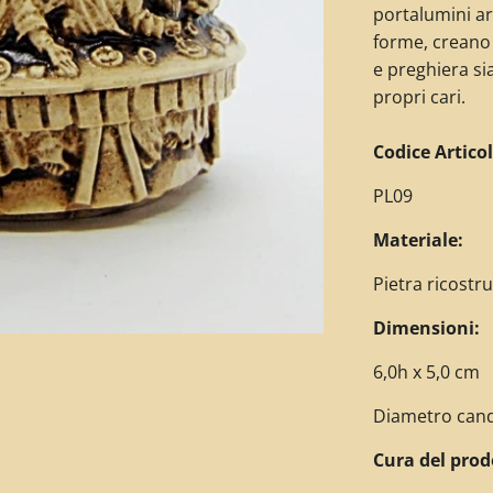
portalumini art
forme, creano
e preghiera si
propri cari.
C
odice Articol
PL09
Materiale:
Pietra ricostr
Dimensioni:
6,0h x 5,0 cm
Diametro cand
Cura del prod