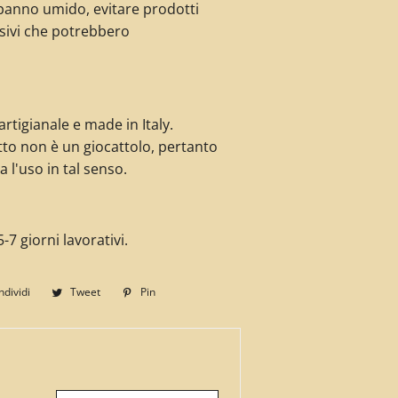
panno umido, evitare prodotti
sivi che potrebbero
rtigianale e made in Italy.
to non è un giocattolo, pertanto
a l'uso in tal senso.
-7 giorni lavorativi.
dividi
Condividi
Tweet
Twitta
Pin
Pinna
su
su
su
Facebook
Twitter
Pinterest