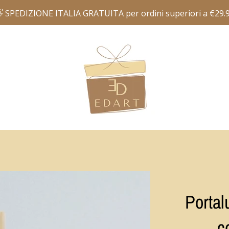
Portal
c