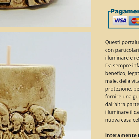
Questi portal
con particolari
illuminare e r
Da sempre infa
benefico, legat
male, della vi
protezione, pe
fornire una gu
dall’altra part
illuminare il 
nuova casa cel
Interamente 