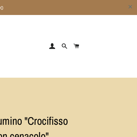
ACCEDI
CERCA
CARRELLO
umino "Crocifisso
on cenacolo"