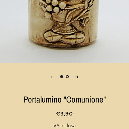
Portalumino "Comunione"
Prezzo
Prezzo
€3,90
di
scontato
IVA inclusa.
listino