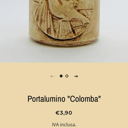
Portalumino "Colomba"
Prezzo
Prezzo
€3,90
di
scontato
IVA inclusa.
listino