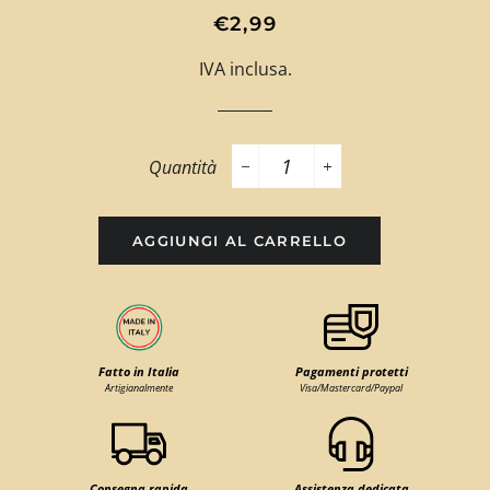
Prezzo
Prezzo
€2,99
di
scontato
IVA inclusa.
listino
Quantità
−
+
AGGIUNGI AL CARRELLO
Fatto in Italia
Pagamenti protetti
Artigianalmente
Visa/Mastercard/Paypal
Consegna rapida
Assistenza dedicata