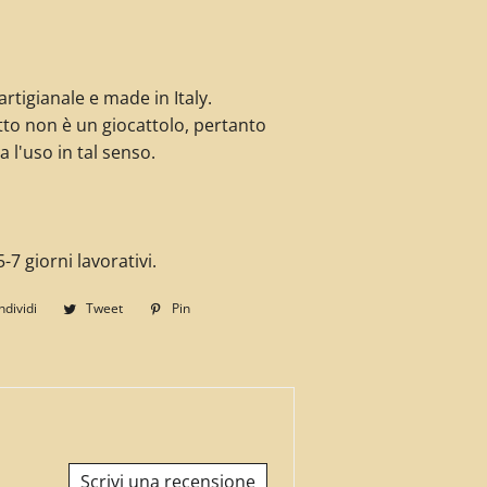
rtigianale e made in Italy.
to non è un giocattolo, pertanto
a l'uso in tal senso.
-7 giorni lavorativi.
dividi
Condividi
Tweet
Twitta
Pin
Pinna
su
su
su
Facebook
Twitter
Pinterest
Scrivi una recensione