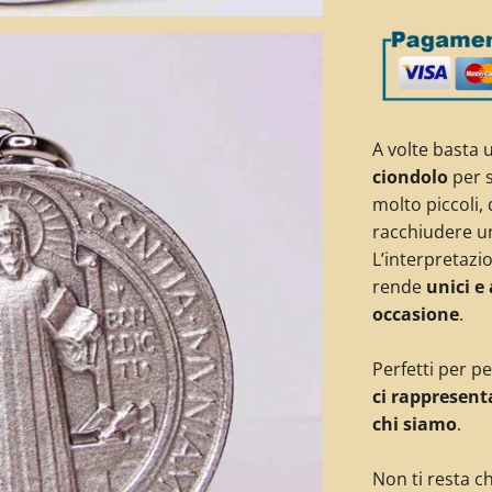
A volte basta 
ciondolo
per 
molto piccoli,
racchiudere un
L’interpretazio
rende
unici e
occasione
.
Perfetti per pe
ci rappresen
chi siamo
.
Non ti resta ch