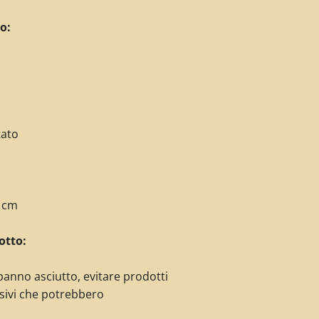
o:
tato
5 cm
otto:
panno asciutto, evitare prodotti
sivi che potrebbero