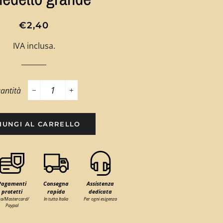
Prezzo
Prezzo
€2,40
di
scontato
IVA inclusa.
listino
antità
−
+
IUNGI AL CARRELLO
Pagamenti
Consegna
Assistenza
protetti
rapida
dedicata
sa/Mastercard/
In tutta Italia
Per ogni esigenza
Paypal