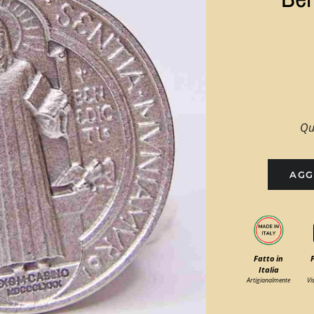
Qu
AGG
Fatto in
Italia
Artigianalmente
Vi