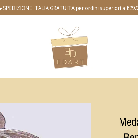
Meda
Ben