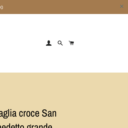
ACCEDI
CERCA
CARRELLO
glia croce San
edetto grande