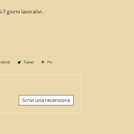
-7 giorni lavorativi.
dividi
Condividi
Tweet
Twitta
Pin
Pinna
su
su
su
Facebook
Twitter
Pinterest
Scrivi una recensione