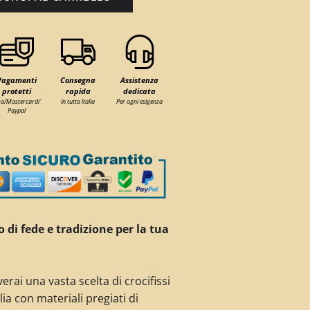
Pagamenti
Consegna
Assistenza
protetti
rapida
dedicata
sa/Mastercard/
In tutta Italia
Per ogni esigenza
Paypal
 di fede e tradizione per la tua
verai una vasta scelta di crocifissi
lia
con materiali pregiati di