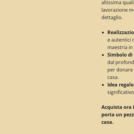
altissima quali
lavorazione m
dettaglio.
Realizzazio
e autentici 
maestria in I
Simbolo di 
dal profondo
per donare u
casa.
Idea regalo
significativ
Acquista ora i
porta un pezzo
casa.