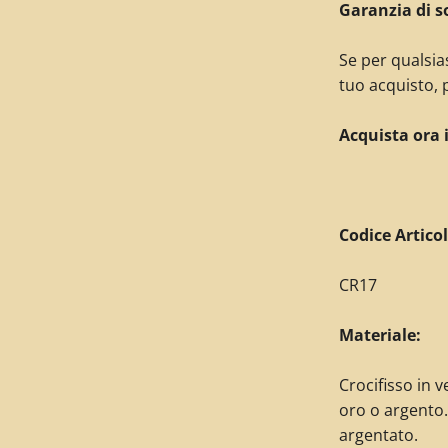
Garanzia di s
Se per qualsia
tuo acquisto,
p
Acquista ora 
C
odice Articol
CR17
Materiale:
Crocifisso in 
oro o argento
argentato.