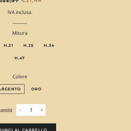
€22,57
€21,44
di
scontato
IVA inclusa.
listino
Misura
H.21
H.25
H.34
H.47
Colore
ARGENTO
ORO
antità
−
+
IUNGI AL CARRELLO