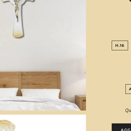
H.16
Qu
AGG