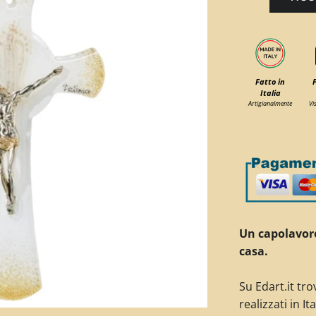
Fatto in
Italia
Artigianalmente
Vi
Un capolavoro
casa.
Su Edart.it tro
realizzati in Ita