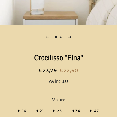
Crocifisso "Etna"
Prezzo
Prezzo
€23,79
€22,60
di
scontato
IVA inclusa.
listino
Misura
H.16
H.21
H.25
H.34
H.47