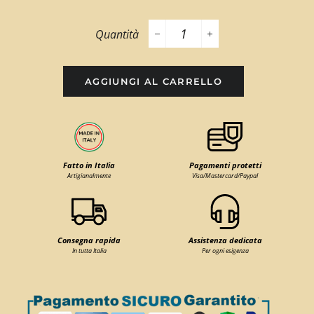
Quantità
−
+
AGGIUNGI AL CARRELLO
Fatto in Italia
Pagamenti protetti
Artigianalmente
Visa/Mastercard/Paypal
Consegna rapida
Assistenza dedicata
In tutta Italia
Per ogni esigenza