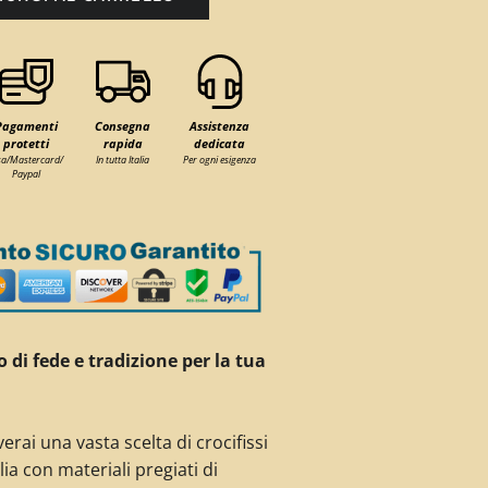
Pagamenti
Consegna
Assistenza
protetti
rapida
dedicata
sa/Mastercard/
In tutta Italia
Per ogni esigenza
Paypal
 di fede e tradizione per la tua
verai una vasta scelta di crocifissi
lia
con materiali pregiati di