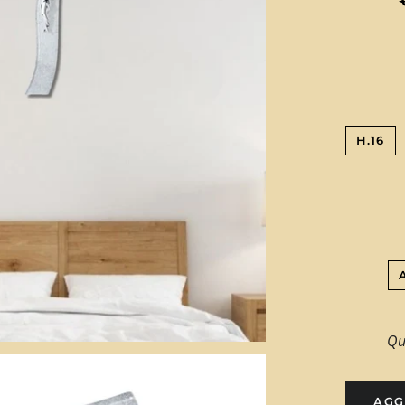
H.16
Qu
AGG