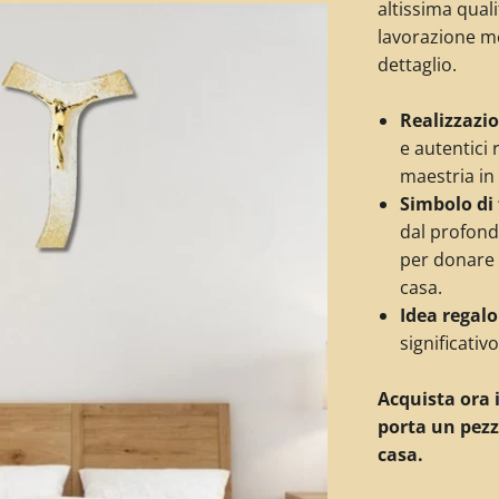
altissima quali
lavorazione m
dettaglio.
Realizzazio
e autentici 
maestria in I
Simbolo di 
dal profondo
per donare u
casa.
Idea regalo
significativ
Acquista ora i
porta un pezzo
casa.