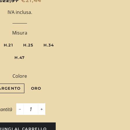
€22,57
€21,44
di
scontato
IVA inclusa.
listino
Misura
H.21
H.25
H.34
H.47
Colore
ARGENTO
ORO
antità
−
+
IUNGI AL CARRELLO