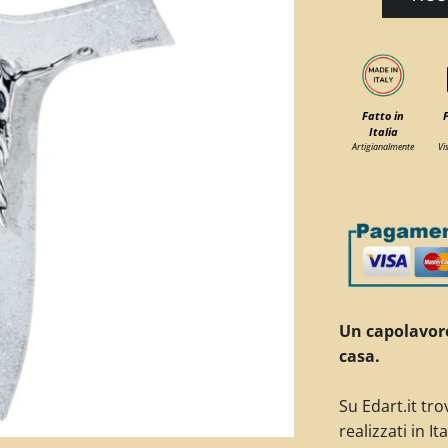
Fatto in
Italia
Artigianalmente
Vi
Un capolavoro
casa.
Su Edart.it tro
realizzati in Ita