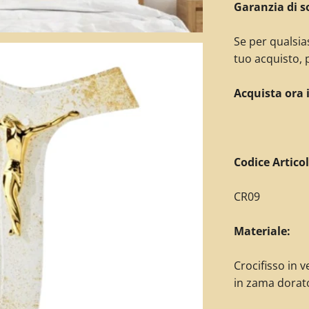
Garanzia di s
Se per qualsia
tuo acquisto,
p
Acquista ora 
C
odice Articol
CR09
Materiale:
Crocifisso in 
in zama dorat