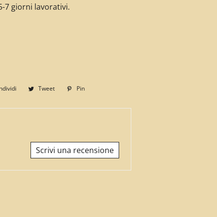
-7 giorni lavorativi.
dividi
Condividi
Tweet
Twitta
Pin
Pinna
su
su
su
Facebook
Twitter
Pinterest
Scrivi una recensione