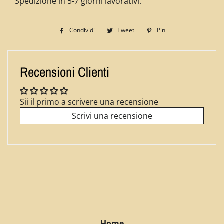
Spedizione in 5-7 giorni lavorativi.
Condividi
Condividi
Tweet
Twitta
Pin
Pinna
su
su
su
Facebook
Twitter
Pinterest
Recensioni Clienti
Sii il primo a scrivere una recensione
Scrivi una recensione
Home