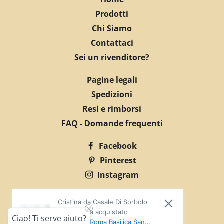
Prodotti
Chi Siamo
Contattaci
Sei un rivenditore?
Pagine legali
Spedizioni
Resi e rimborsi
FAQ - Domande frequenti
Facebook
Pinterest
Instagram
© 2026,
EDART
Cristina da Casale Di Sorbolo
P.IVA:04602990402 info@edart.it
Mezzani ha acquistato
Ciao! Ti serve aiuto?
Cartolina "Roma Basilica San