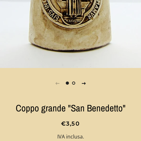
Coppo grande "San Benedetto"
Prezzo
Prezzo
€3,50
di
scontato
IVA inclusa.
listino