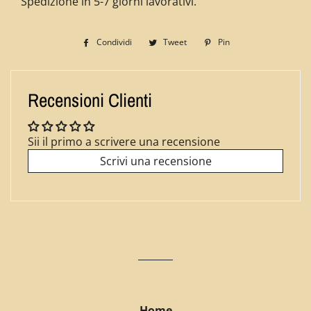
Spedizione in 5-7 giorni lavorativi.
Condividi
Condividi
Tweet
Twitta
Pin
Pinna
su
su
su
Facebook
Twitter
Pinterest
Recensioni Clienti
Sii il primo a scrivere una recensione
Scrivi una recensione
Home