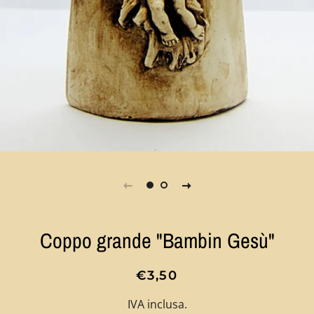
Coppo grande "Bambin Gesù"
Prezzo
Prezzo
€3,50
di
scontato
IVA inclusa.
listino