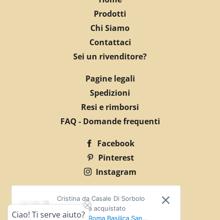
Prodotti
Chi Siamo
Contattaci
Sei un rivenditore?
Pagine legali
Spedizioni
Resi e rimborsi
FAQ - Domande frequenti
Facebook
Pinterest
Instagram
© 2026,
EDART
Cristina da Casale Di Sorbolo
P.IVA:04602990402 info@edart.it
Mezzani ha acquistato
Ciao! Ti serve aiuto?
Cartolina "Roma Basilica San