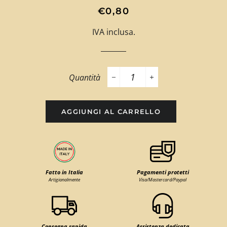
Prezzo
Prezzo
€0,80
di
scontato
IVA inclusa.
listino
Quantità
−
+
AGGIUNGI AL CARRELLO
Fatto in Italia
Pagamenti protetti
Artigianalmente
Visa/Mastercard/Paypal
Consegna rapida
Assistenza dedicata