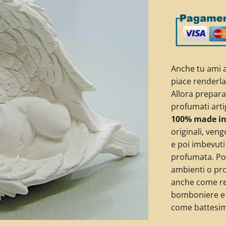
Anche tu ami a
piace renderl
Allora preparal
profumati arti
100% made in 
originali, veng
e poi imbevuti
profumata. Pot
ambienti o pro
anche come re
bomboniere e 
come battesim