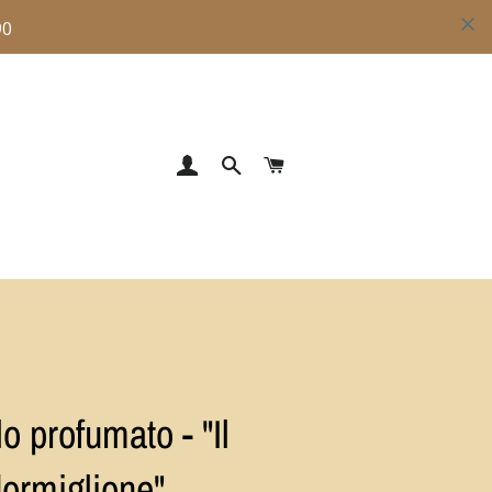
ACCEDI
CERCA
CARRELLO
o profumato - "Il
dormiglione"