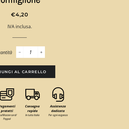
Prezzo
Prezzo
€4,20
di
scontato
IVA inclusa.
listino
antità
−
+
IUNGI AL CARRELLO
Pagamenti
Consegna
Assistenza
protetti
rapida
dedicata
sa/Mastercard/
In tutta Italia
Per ogni esigenza
Paypal