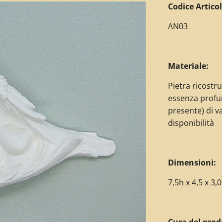
C
odice Articol
AN03
Materiale:
Pietra ricostr
essenza profu
presente) di v
disponibilità
Dimensioni:
7,5h x 4,5 x 3,
Cura del prod