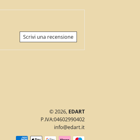
su
su
su
Facebook
Twitter
Pinterest
Scrivi una recensione
© 2026,
EDART
P.IVA:04602990402
info@edart.it
Metodi