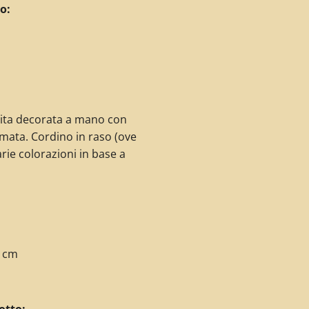
o:
uita decorata a mano con
mata. Cordino in raso (ove
arie colorazioni in base a
0 cm
otto: