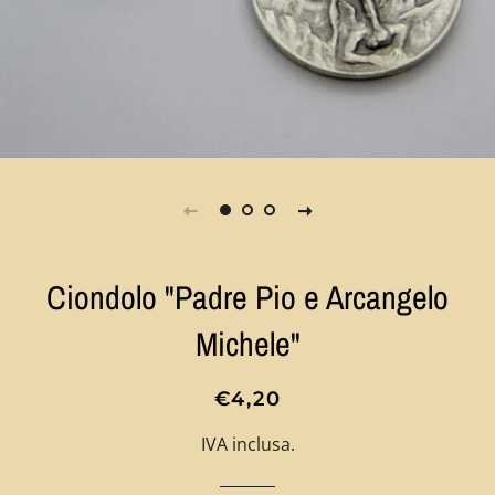
Ciondolo "Padre Pio e Arcangelo
Michele"
Prezzo
Prezzo
€4,20
di
scontato
IVA inclusa.
listino