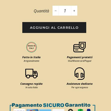
Quantità
−
+
AGGIUNGI AL CARRELLO
Fatto in Italia
Pagamenti protetti
Artigianalmente
Visa/Mastercard/Paypal
Consegna rapida
Assistenza dedicata
In tutta Italia
Per ogni esigenza