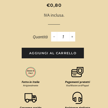
Prezzo
Prezzo
€0,80
di
scontato
IVA inclusa.
listino
Quantità
−
+
AGGIUNGI AL CARRELLO
Fatto in Italia
Pagamenti protetti
Artigianalmente
Visa/Mastercard/Paypal
Consegna rapida
Assistenza dedicata