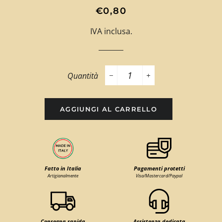
Prezzo
Prezzo
€0,80
di
scontato
IVA inclusa.
listino
Quantità
−
+
AGGIUNGI AL CARRELLO
Fatto in Italia
Pagamenti protetti
Artigianalmente
Visa/Mastercard/Paypal
Consegna rapida
Assistenza dedicata