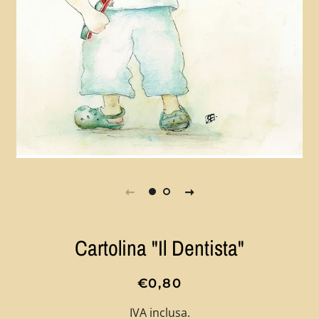
Cartolina "Il Dentista"
Prezzo
Prezzo
€0,80
di
scontato
IVA inclusa.
listino