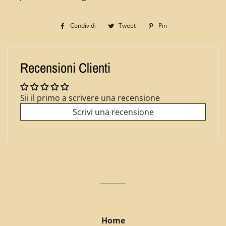
Condividi
Condividi
Tweet
Twitta
Pin
Pinna
su
su
su
Facebook
Twitter
Pinterest
Recensioni Clienti
Sii il primo a scrivere una recensione
Scrivi una recensione
Home