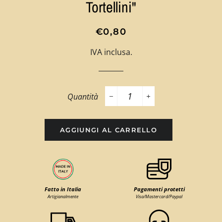
Tortellini"
Prezzo
Prezzo
€0,80
di
scontato
IVA inclusa.
listino
Quantità
−
+
AGGIUNGI AL CARRELLO
Fatto in Italia
Pagamenti protetti
Artigianalmente
Visa/Mastercard/Paypal