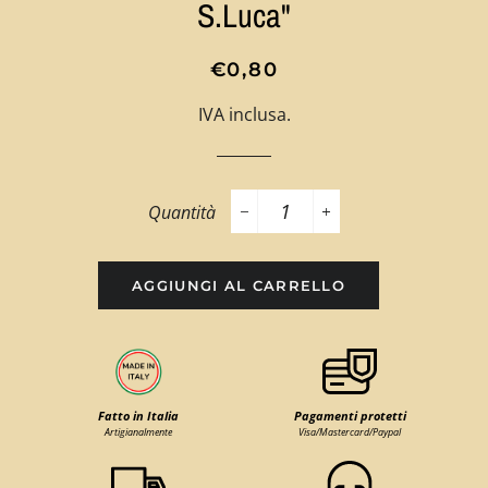
S.Luca"
Prezzo
Prezzo
€0,80
di
scontato
IVA inclusa.
listino
Quantità
−
+
AGGIUNGI AL CARRELLO
Fatto in Italia
Pagamenti protetti
Artigianalmente
Visa/Mastercard/Paypal