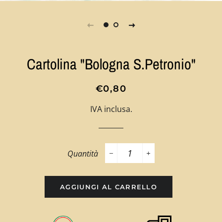
Cartolina "Bologna S.Petronio"
Prezzo
Prezzo
€0,80
di
scontato
IVA inclusa.
listino
Quantità
−
+
AGGIUNGI AL CARRELLO