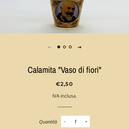
Calamita "Vaso di fiori"
Prezzo
Prezzo
€2,50
di
scontato
IVA inclusa.
listino
Quantità
−
+