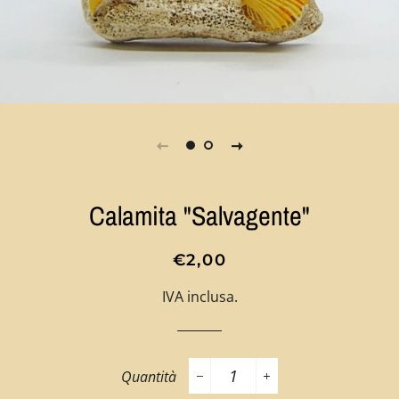
Calamita "Salvagente"
Prezzo
Prezzo
€2,00
di
scontato
IVA inclusa.
listino
Quantità
−
+