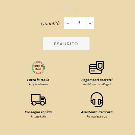
Quantità
−
+
ESAURITO
Fatto in Italia
Pagamenti protetti
Artigianalmente
Visa/Mastercard/Paypal
Consegna rapida
Assistenza dedicata
In tutta Italia
Per ogni esigenza