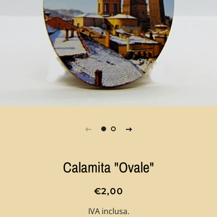
Calamita "Ovale"
Prezzo
Prezzo
€2,00
di
scontato
IVA inclusa.
listino