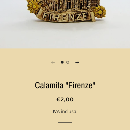
Calamita "Firenze"
Prezzo
Prezzo
€2,00
di
scontato
IVA inclusa.
listino