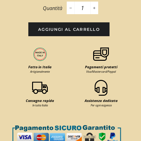
Quantità
−
+
AGGIUNGI AL CARRELLO
Fatto in Italia
Pagamenti protetti
Artigianalmente
Visa/Mastercard/Paypal
Consegna rapida
Assistenza dedicata
In tutta Italia
Per ogni esigenza