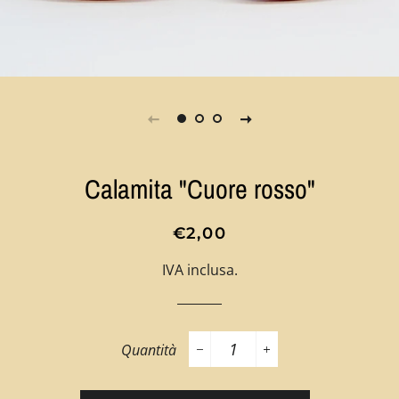
Calamita "Cuore rosso"
Prezzo
Prezzo
€2,00
di
scontato
IVA inclusa.
listino
Quantità
−
+