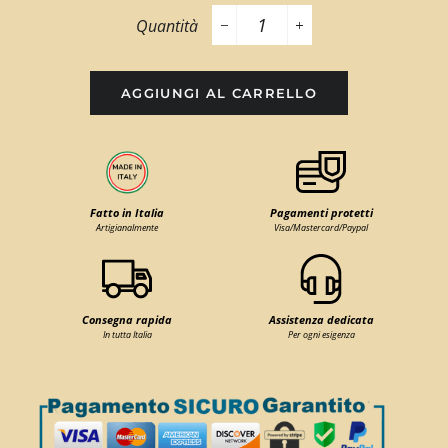
Quantità
−
+
AGGIUNGI AL CARRELLO
Fatto in Italia
Pagamenti protetti
Artigianalmente
Visa/Mastercard/Paypal
Consegna rapida
Assistenza dedicata
In tutta Italia
Per ogni esigenza