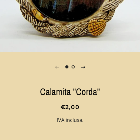
Calamita "Corda"
Prezzo
Prezzo
€2,00
di
scontato
IVA inclusa.
listino