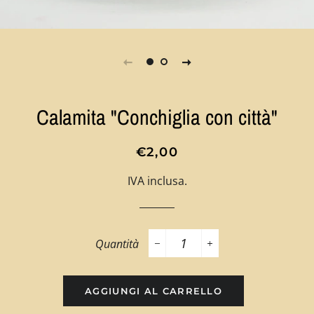
Calamita "Conchiglia con città"
Prezzo
Prezzo
€2,00
di
scontato
IVA inclusa.
listino
Quantità
−
+
AGGIUNGI AL CARRELLO