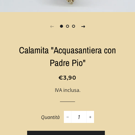
Calamita "Acquasantiera con
Padre Pio"
Prezzo
Prezzo
€3,90
di
scontato
IVA inclusa.
listino
Quantità
−
+