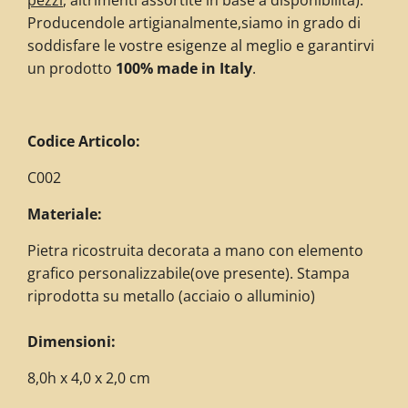
pezzi
, altrimenti assortite in base a disponibilità)
.
Producendole artigianalmente,siamo in grado di
soddisfare le vostre esigenze al meglio e garantirvi
un prodotto
100% made in Italy
.
Codice Articolo:
C002
Materiale:
Pietra ricostruita decorata
a mano con elemento
grafico personalizzabile(ove presente).
Stampa
riprodotta su metallo (acciaio o alluminio)
Dimensioni:
8,0h x 4,0 x 2,0 cm