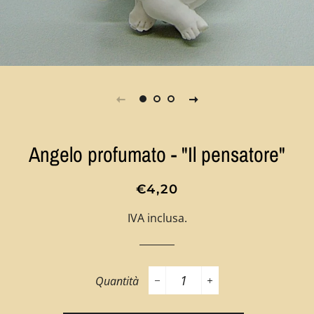
Angelo profumato - "Il pensatore"
Prezzo
Prezzo
€4,20
di
scontato
IVA inclusa.
listino
Quantità
−
+