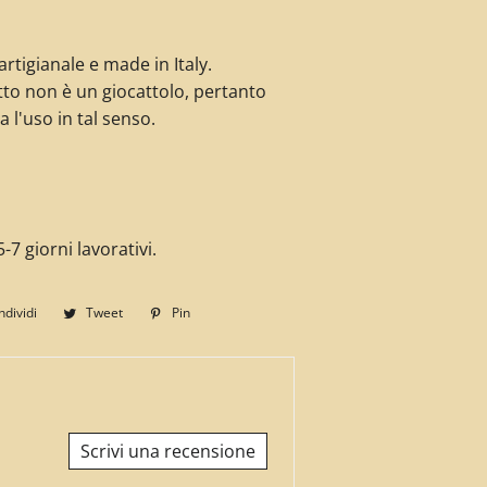
rtigianale e made in Italy.
to non è un giocattolo, pertanto
a l'uso in tal senso.
-7 giorni lavorativi.
dividi
Condividi
Tweet
Twitta
Pin
Pinna
su
su
su
Facebook
Twitter
Pinterest
Scrivi una recensione