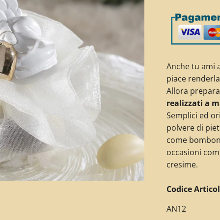
Anche tu ami a
piace renderl
Allora preparal
realizzati a 
Semplici ed or
polvere di piet
come bombonie
occasioni com
cresime.
C
odice Articol
AN12