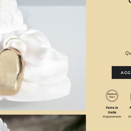
Qu
AGG
Fatto in
Italia
Artigianalmente
Vi