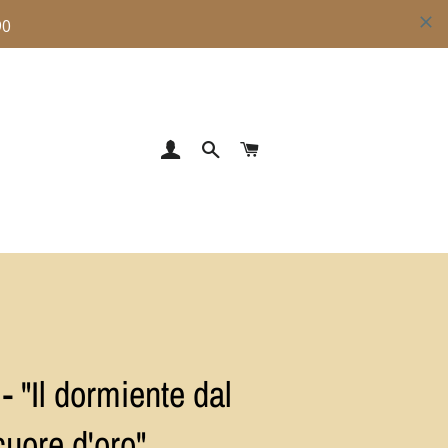
ACCEDI
CERCA
CARRELLO
- "Il dormiente dal
cuore d'oro"