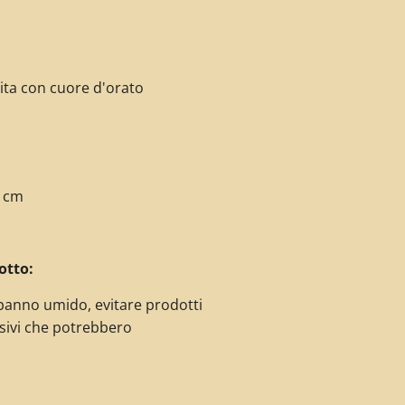
uita con cuore d'orato
0 cm
otto:
panno umido, evitare prodotti
sivi che potrebbero