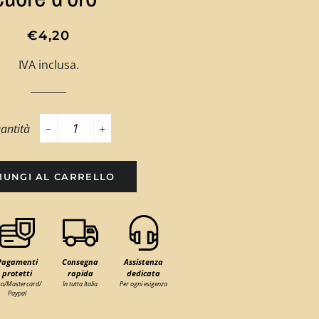
Prezzo
Prezzo
€4,20
di
scontato
IVA inclusa.
listino
antità
−
+
IUNGI AL CARRELLO
Pagamenti
Consegna
Assistenza
protetti
rapida
dedicata
sa/Mastercard/
In tutta Italia
Per ogni esigenza
Paypal